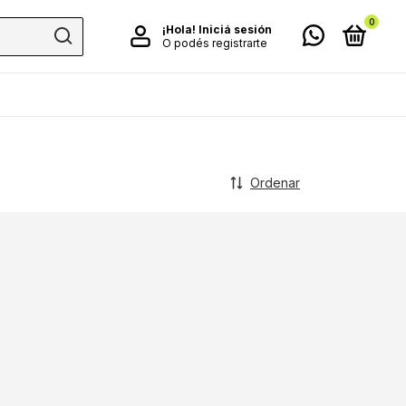
0
¡Hola!
Iniciá sesión
O podés registrarte
Ordenar