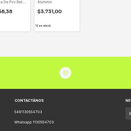
eta De Pvc Beto
Aluminio
68,38
$3.731,00
12
en stock
CONTACTÁNOS
NE
5491130554703
Whatsapp 1130554703