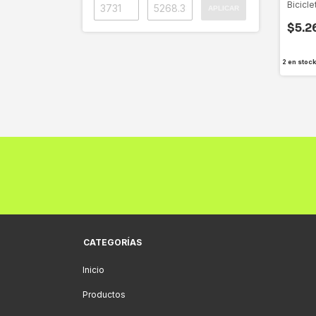
Bicicl
APLICAR
Negro
$5.2
2
en stock
CATEGORÍAS
Inicio
Productos