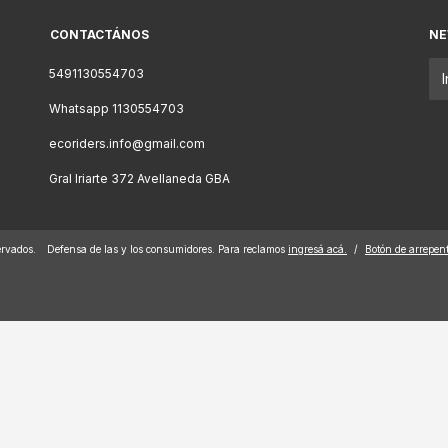
CONTACTÁNOS
NE
5491130554703
Whatsapp 1130554703
ecoriders.info@gmail.com
Gral Iriarte 372 Avellaneda GBA
ervados.
Defensa de las y los consumidores. Para reclamos
ingresá acá.
/
Botón de arrepen