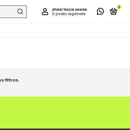
0
¡Hola!
Iniciá sesión
O podés registrarte
 filtros.