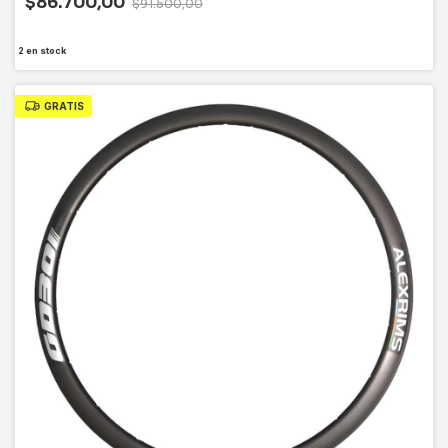
$86.700,00
$91.500,00
2
en stock
GRATIS