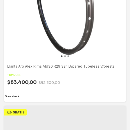
Llanta Aro Alex Rims Md30 R29 32h D/pared Tubeless V/presta
-
10
%
OFF
$83.400,00
$92.800,00
5
en stock
GRATIS