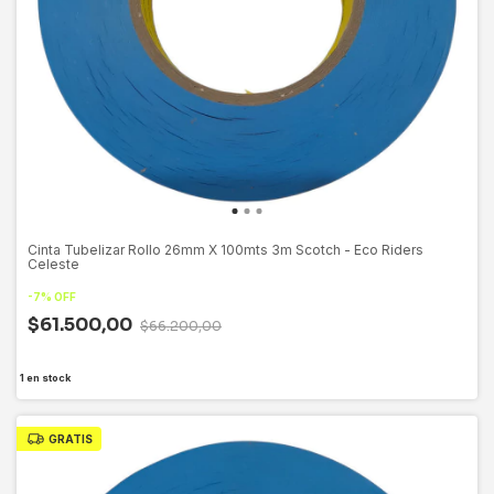
Cinta Tubelizar Rollo 26mm X 100mts 3m Scotch - Eco Riders
Celeste
-
7
%
OFF
$61.500,00
$66.200,00
1
en stock
GRATIS