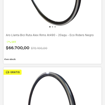
Aro Llanta Bici Ruta Alex Rims At490 - 20agu - Eco Riders Negro
-
7
%
OFF
$66.700,00
$72.100,00
4
en stock
GRATIS