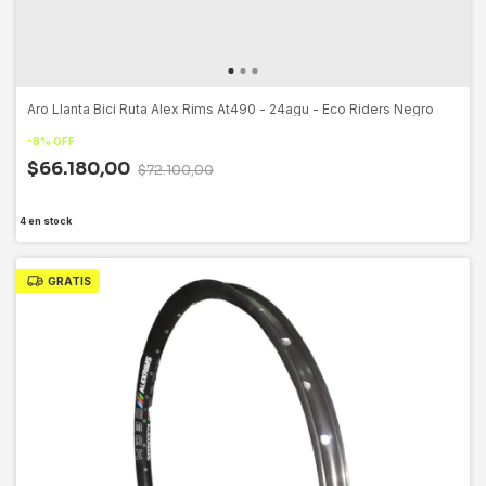
Aro Llanta Bici Ruta Alex Rims At490 - 24agu - Eco Riders Negro
-
8
%
OFF
$66.180,00
$72.100,00
4
en stock
GRATIS