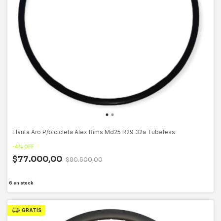
Llanta Aro P/bicicleta Alex Rims Md25 R29 32a Tubeless
-
4
%
OFF
$77.000,00
$80.500,00
6
en stock
GRATIS