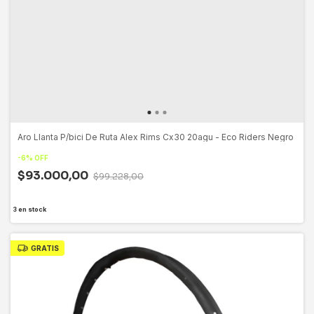
Aro Llanta P/bici De Ruta Alex Rims Cx30 20agu - Eco Riders Negro
-
6
%
OFF
$93.000,00
$99.228,00
3
en stock
GRATIS