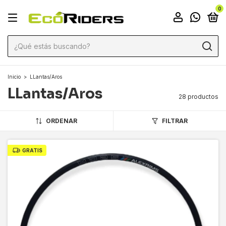
0
Inicio
>
LLantas/Aros
LLantas/Aros
28 productos
ORDENAR
FILTRAR
GRATIS