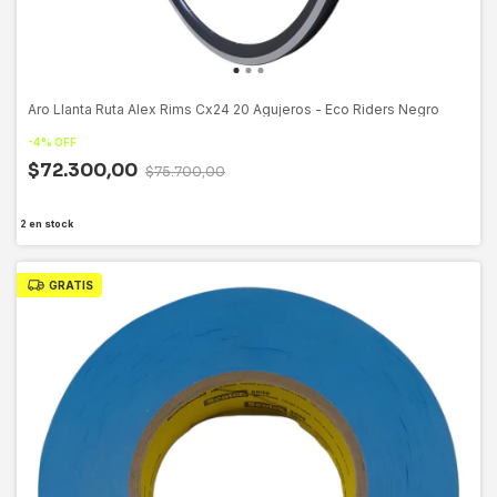
Aro Llanta Ruta Alex Rims Cx24 20 Agujeros - Eco Riders Negro
-
4
%
OFF
$72.300,00
$75.700,00
2
en stock
GRATIS