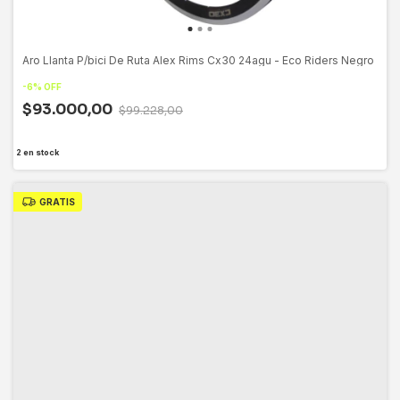
Aro Llanta P/bici De Ruta Alex Rims Cx30 24agu - Eco Riders Negro
-
6
%
OFF
$93.000,00
$99.228,00
2
en stock
GRATIS