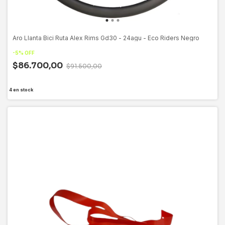
Aro Llanta Bici Ruta Alex Rims Gd30 - 24agu - Eco Riders Negro
-
5
%
OFF
$86.700,00
$91.500,00
4
en stock