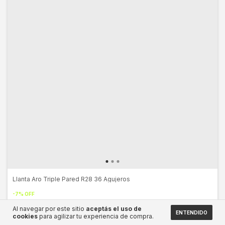
Llanta Aro Triple Pared R28 36 Agujeros
-
7
%
OFF
$52.500,00
$56.570,00
Al navegar por este sitio
aceptás el uso de
ENTENDIDO
cookies
para agilizar tu experiencia de compra.