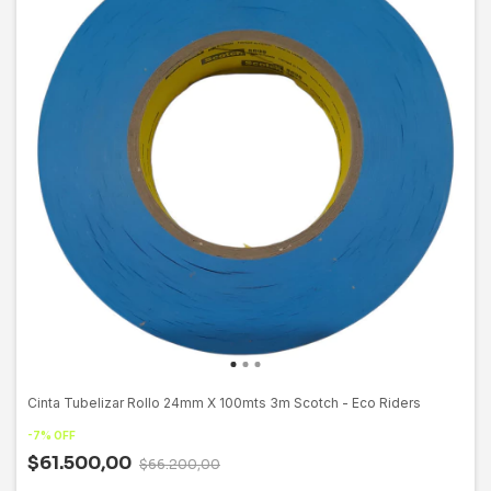
Cinta Tubelizar Rollo 24mm X 100mts 3m Scotch - Eco Riders
-
7
%
OFF
$61.500,00
$66.200,00