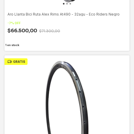
Aro Llanta Bici Ruta Alex Rims At490 - 32agu - Eco Riders Negro
-
7
%
OFF
$66.500,00
$71.300,00
1
en stock
GRATIS