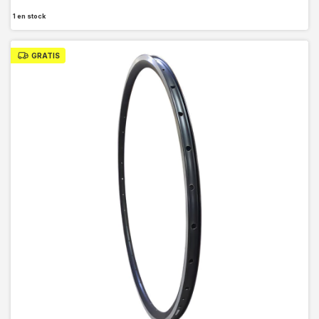
1
en stock
GRATIS