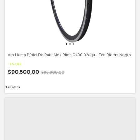
Aro Llanta P/bici De Ruta Alex Rims Cx30 32agu - Eco Riders Negro
-
7
%
OFF
$90.500,00
$96.900,00
1
en stock