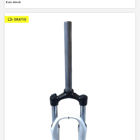
4
en stock
GRATIS